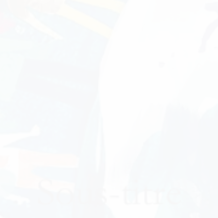
JOURNÉE PORTES OUVERTES LE 15 AOÛT ! LE
MEILLEUR DE L'ÉDUCATION FRANÇAISE ET
INTERNATIONALE AU COEUR DE RIO