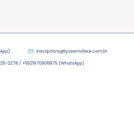
sApp)
inscriptions@lyceemoliere.com.br
2225-2278 / +5521970906875 (WhatsApp)