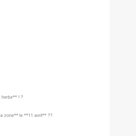
herbe** ! ?
a zone** le **11 avril** ??.