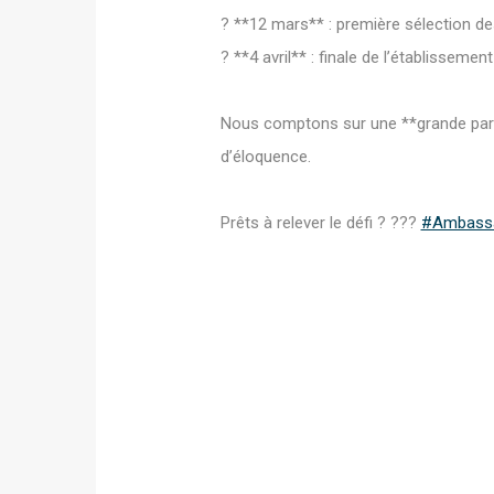
? **12 mars** : première sélection d
? **4 avril** : finale de l’établissement
Nous comptons sur une **grande parti
d’éloquence.
Prêts à relever le défi ? ???
#Ambassa