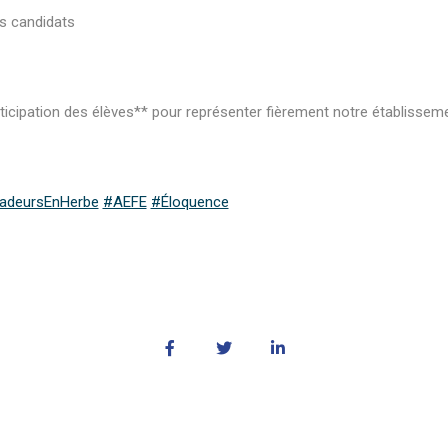
es candidats
cipation des élèves** pour représenter fièrement notre établissemen
deursEnHerbe
#AEFE
#Éloquence