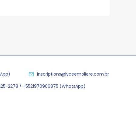
sApp)
inscriptions@lyceemoliere.com.br
2225-2278 / +5521970906875 (WhatsApp)