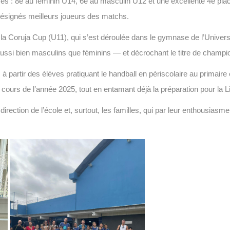
es : 8e au féminin U14, 6e au masculin U12 et une excellente 4e plac
 désignés meilleurs joueurs des matchs.
à la Coruja Cup (U11), qui s’est déroulée dans le gymnase de l’Univ
aussi bien masculins que féminins — et décrochant le titre de champi
 partir des élèves pratiquant le handball en périscolaire au primaire
u cours de l’année 2025, tout en entamant déjà la préparation pour la 
ection de l’école et, surtout, les familles, qui par leur enthousiasme