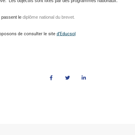
ive
. Les objectifs sont fixés par des programmes nationaux.
s passent le
diplôme national du brevet
.
oposons de consulter le site
d'Educsol