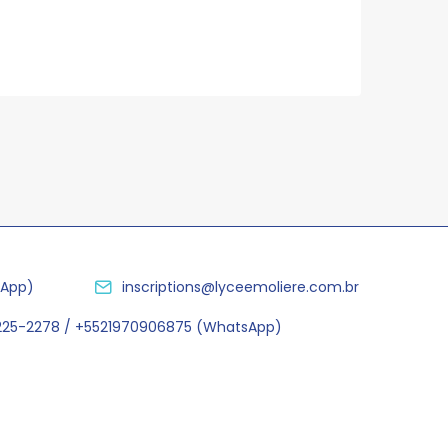
sApp)
inscriptions@lyceemoliere.com.br
2225-2278 / +5521970906875 (WhatsApp)