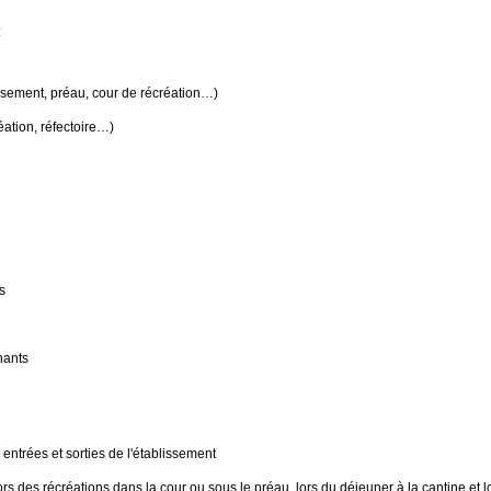
:
lissement, préau, cour de récréation…)
éation, réfectoire…)
s
nants
 entrées et sorties de l'établissement
rs des récréations dans la cour ou sous le préau, lors du déjeuner à la cantine et l