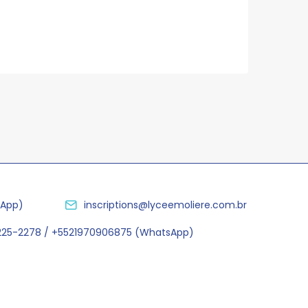
sApp)
inscriptions@lyceemoliere.com.br
2225-2278 / +5521970906875 (WhatsApp)