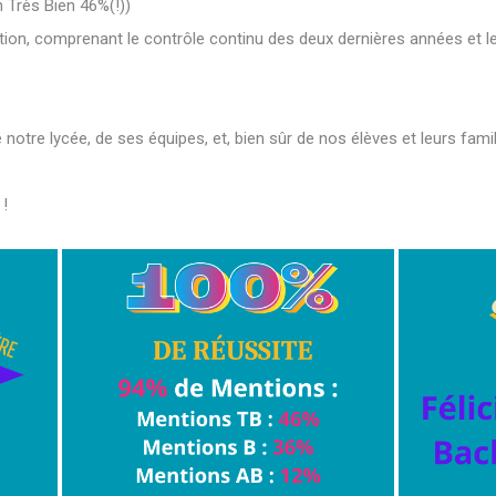
 Très Bien 46%(!))
on, comprenant le contrôle continu des deux dernières années et les
notre lycée, de ses équipes, et, bien sûr de nos élèves et leurs famil
!