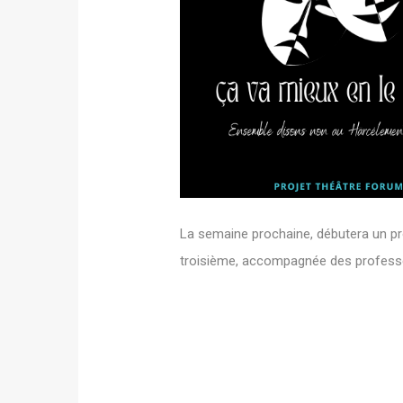
La semaine prochaine, débutera un pro
troisième, accompagnée des professeur