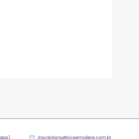
sApp)
inscriptions@lyceemoliere.com.br