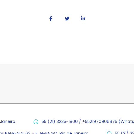
 Janeiro
55 (21) 3235-1800 / +5521970906875 (What
E BAEPENDI, 63 – FLAMENGO, Rio de Janeiro
55 (21) 