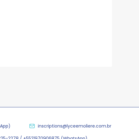
sApp)
inscriptions@lyceemoliere.com.br
2225-2278 / +5521970906875 (WhatsApp)